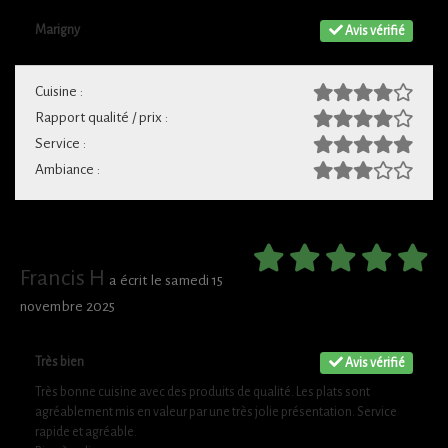
Marigny
Avis vérifié
Cuisine :
Rapport qualité / prix :
Service :
Ambiance :
Francis H
a écrit le samedi 15
novembre 2025
Très bien
Avis vérifié
Très bonne cuisine avec des produits de qualité. Les plats sont
agréablement mis en valeur par une très jolie présentation. Service
rapide et agréable.