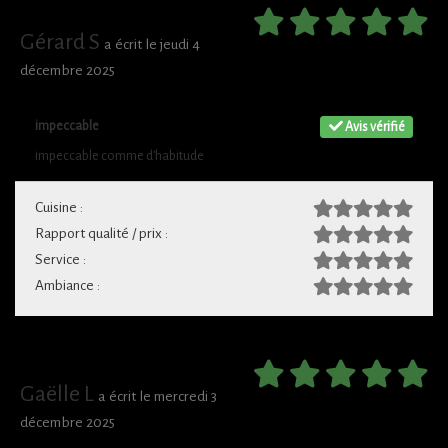
Gérard S
a écrit le jeudi 4
décembre 2025
impeccable
Avis vérifié
impeccable comme d'habitude
Cuisine :
Rapport qualité / prix :
Service :
Ambiance :
Gaëlle L
a écrit le mercredi 3
décembre 2025