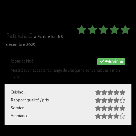
Patricia G
a écrit le lundi 8
décembre 2025
Repas de Noël
Avis vérifié
Merci d’avoir accepté l’échange du plat qui ne convenait pas à mon
invité.
Cuisine :
Rapport qualité / prix :
Service :
Ambiance :