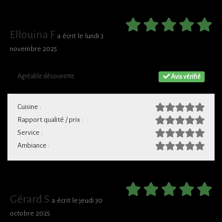
Ellouina F
a écrit le lundi 3
novembre 2025
Agréable découverte
Avis vérifié
Cuisine :
Rapport qualité / prix :
Service :
Ambiance :
Gérard S
a écrit le jeudi 30
octobre 2025