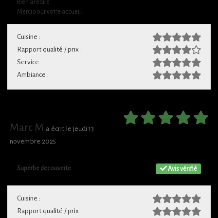
Rien à redire.
Merci pour votre accueil.
Cuisine :
Rapport qualité / prix :
Service :
Ambiance :
Marc M
a écrit le jeudi 13
novembre 2025
Superbe decouverte
Avis vérifié
Cuisine :
Rapport qualité / prix :