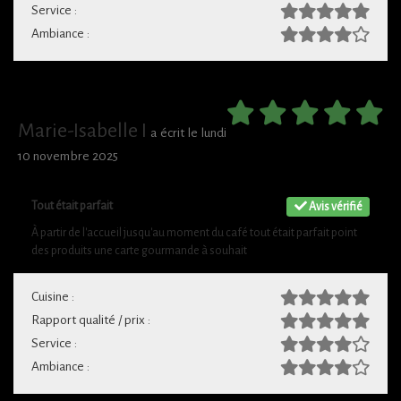
Service :
Ambiance :
Marie-Isabelle I
a écrit le lundi
10 novembre 2025
Tout était parfait
Avis vérifié
À partir de l'accueil jusqu'au moment du café tout était parfait point
des produits une carte gourmande à souhait
Cuisine :
Rapport qualité / prix :
Service :
Ambiance :